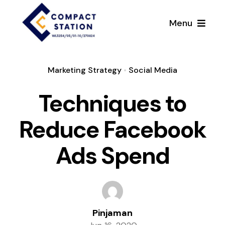
Skip
to
Menu
content
Marketing Strategy
•
Social Media
Pinjaman Berlesen
Techniques to
Tentang Kami
Reduce Facebook
Pinjaman & Perkhidmatan
Ads Spend
Soalan Lazim
Hubungi Kami
Pinjaman